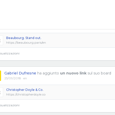
Beaubourg. Stand out.
https://beaubourg.paris/en
sualizzazioni
Gabriel Dufresne
ha aggiunto
un nuovo link
sul suo board
25/09/2018 · en
Christopher Doyle & Co.
https://christopherdoyle.co
sualizzazioni