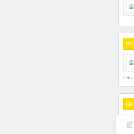
GD
828
vi
GD