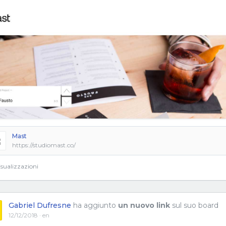
Mast
https://studiomast.co/
sualizzazioni
Gabriel Dufresne
ha aggiunto
un nuovo link
sul suo board
12/12/2018 · en