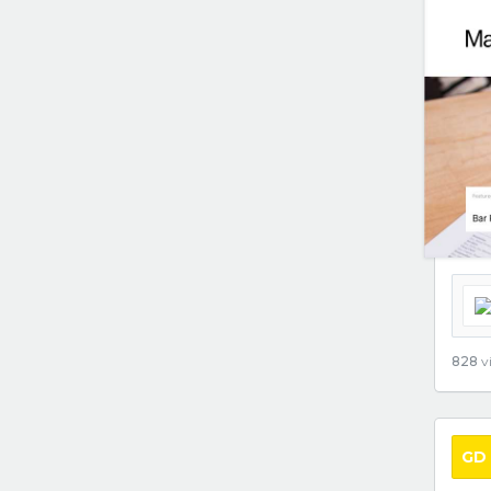
828
vi
GD