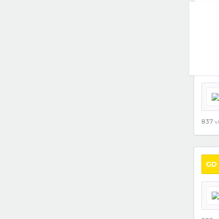
837
vi
GD