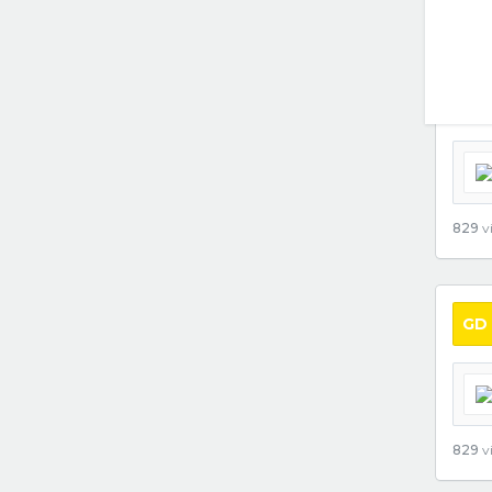
829
vi
GD
829
vi