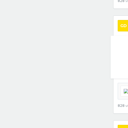
828
vi
GD
828
vi