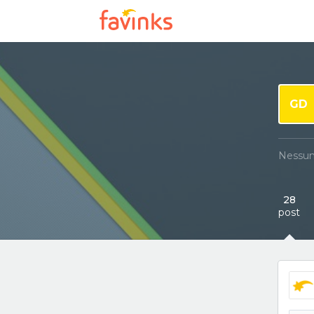
GD
Nessun
28
post