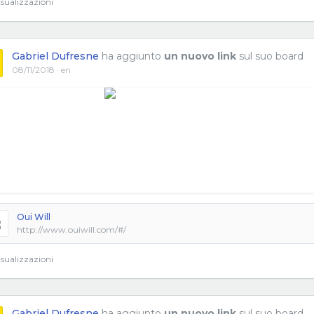
sualizzazioni
Gabriel Dufresne
ha aggiunto
un nuovo link
sul suo board
08/11/2018 · en
Oui Will
http://www.ouiwill.com/#/
sualizzazioni
Gabriel Dufresne
ha aggiunto
un nuovo link
sul suo board