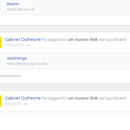
Brainin
https://brainin.it
Gabriel Dufresne
ha aggiunto
un nuovo link
sul suo board
20/09/2019 · en
Seachange
http://seachange.studio/
sualizzazioni
Gabriel Dufresne
ha aggiunto
un nuovo link
sul suo board
11/01/2019 · en