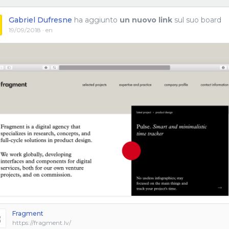
Gabriel Dufresne
ha aggiunto
un nuovo link
sul suo board
19/09/2018 · en
Fragment
https://fragment.lv/