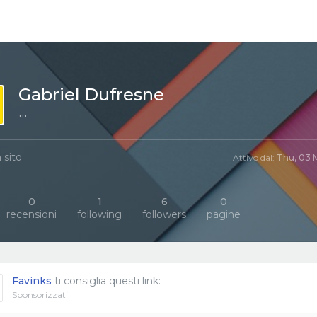
Gabriel Dufresne
···
 sito
Attivo dal:
Thu, 03 
0
1
6
0
recensioni
following
followers
pagine
Favinks
ti consiglia questi link:
Sponsorizzati