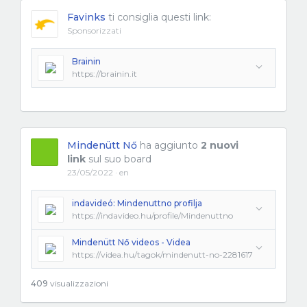
Favinks
ti consiglia questi link:
Sponsorizzati
Brainin
https://brainin.it
Mindenütt Nő
ha aggiunto
2 nuovi
link
sul suo board
23/05/2022 · en
indavideó: Mindenuttno profilja
https://indavideo.hu/profile/Mindenuttno
Mindenütt Nő videos - Videa
https://videa.hu/tagok/mindenutt-no-2281617
409
visualizzazioni