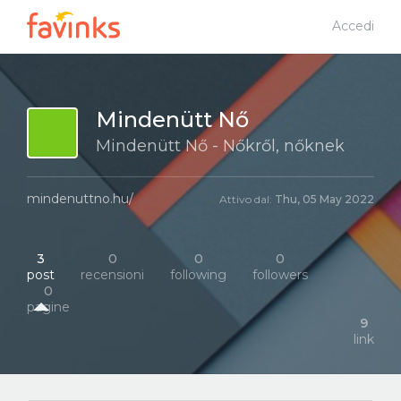
Accedi
Mindenütt Nő
Mindenütt Nő - Nőkről, nőknek
mindenuttno.hu/
Attivo dal:
Thu, 05 May 2022
3
0
0
0
post
recensioni
following
followers
0
pagine
9
link