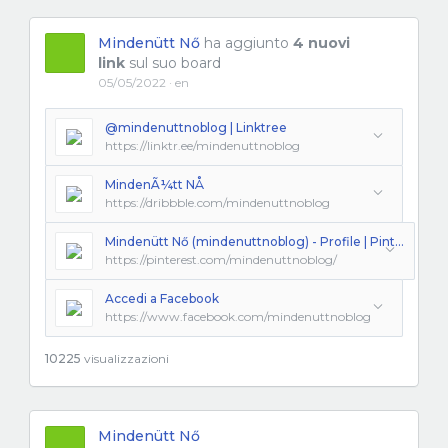
Mindenütt Nő
ha aggiunto
4 nuovi
link
sul suo board
05/05/2022 · en
@mindenuttnoblog | Linktree
https://linktr.ee/mindenuttnoblog
MindenÃ¼tt NÅ
https://dribbble.com/mindenuttnoblog
Mindenütt Nő (mindenuttnoblog) - Profile | Pinterest
https://pinterest.com/mindenuttnoblog/
Accedi a Facebook
https://www.facebook.com/mindenuttnoblog
10225
visualizzazioni
Mindenütt Nő